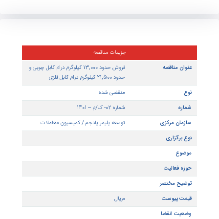
شماره 02- ک/م – 1401
۲۰ دی ۱۴۰۱
منقضی شده
جزییات مناقصه
ناقصه
فروش حدود 13,000 کیلوگرم درام کابل چوبی و
حدود 21,500 کیلوگرم درام کابل فلزی
منقضی شده
شماره 02- ک/م – 1401
مرکزی
توسعه پلیمر پادجم / کمیسیون معاملات