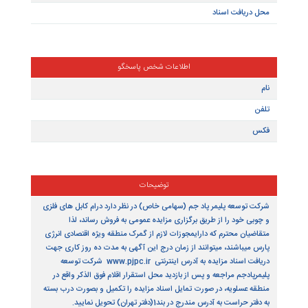
برگزاری
عادی
منتشر کننده
رج آگهی در
اطلاعات اسناد
یافت سند
افت اسناد