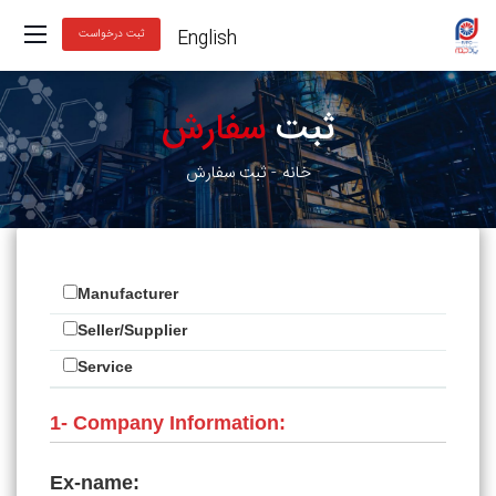
English
ثبت درخواست
ثبت
سفارش
خانه
ثبت سفارش
Manufacturer
Seller/Supplier
Service
1- Company Information:
Ex-name: