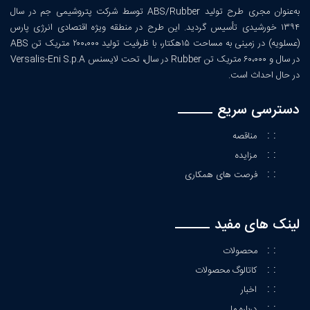
به‌عنوان مجری طرح تولید ABS/Rubber توسط شرکت پتروشیمی جم در سال
۱۳۹۴ خورشیدی تأسیس گردید. این طرح در منطقه ویژه اقتصادی انرژی پارس
(عسلویه) در زمینی به مساحت ۱۵هکتار، با ظرفیت تولید ۲۰۰،۰۰۰ متریک تن ABS
در سال و ۶۰،۰۰۰ متریک تن Rubber در سال، تحت لایسنس Versalis-Eni S.p.A
در حال احداث است.
دسترسی سریع
: :
مناقصه
: :
مزایده
: :
فرصت های همکاری
لینک های مفید
: :
محصولات
: :
کاتالوگ محصولات
: :
اخبار
: :
درباره ما