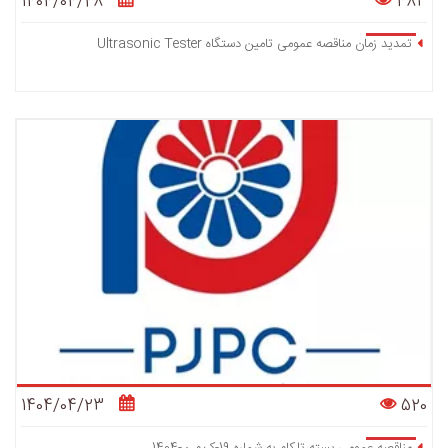
1404/04/28
483
تمدید زمان مناقصه عمومی تامین دستگاه Ultrasonic Tester
1404/04/23
520