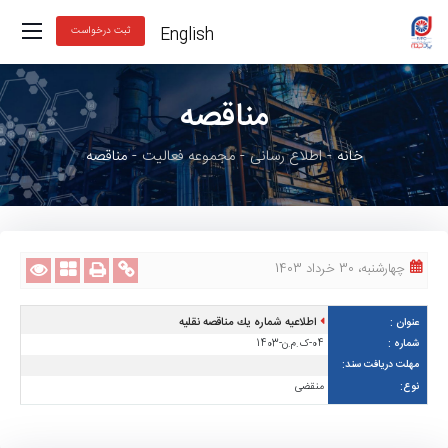
English
ثبت درخواست
مناقصه
خانه
اطلاع رسانی
مجموعه فعالیت
مناقصه
چهارشنبه، 30 خرداد 1403
اطلاعيه شماره يك مناقصه نقليه
04-ک.م.ن-1403