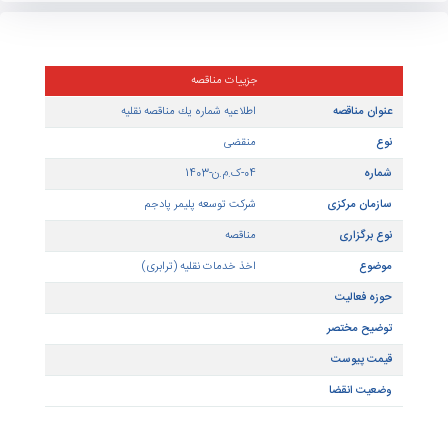
منقضی
جزییات مناقصه
ناقصه
اطلاعيه شماره يك مناقصه نقليه
منقضی
04-ک.م.ن-1403
مرکزی
شرکت توسعه پلیمر پادجم
زاری
مناقصه
اخذ خدمات نقلیه (ترابری)