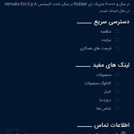
در سال و ۶۰،۰۰۰ متریک تن Rubber در سال، تحت لایسنس Versalis-Eni S.p.A
در حال احداث است.
دسترسی سریع
: :
مناقصه
: :
مزایده
: :
فرصت های همکاری
لینک های مفید
: :
محصولات
: :
کاتالوگ محصولات
: :
اخبار
: :
درباره ما
: :
تماس باما
اطلاعات تماس