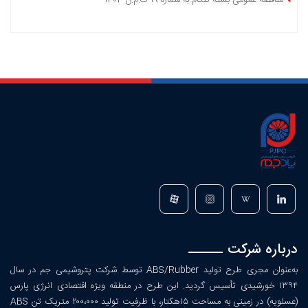
مناقصه عمومی بسته تلکام به شماره 19-ک.م.ن-1404
درباره شرکت
به‌عنوان مجری طرح تولید ABS/Rubber توسط شرکت پتروشیمی جم در سال
۱۳۹۴ خورشیدی تأسیس گردید. این طرح در منطقه ویژه اقتصادی انرژی پارس
(عسلویه) در زمینی به مساحت ۱۵هکتار، با ظرفیت تولید ۲۰۰،۰۰۰ متریک تن ABS