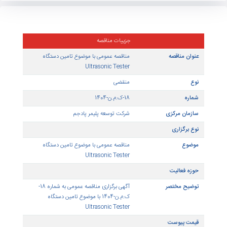
1404/02/30
منقضی
جزییات مناقصه
ناقصه
مناقصه عمومی با موضوع تامین دستگاه
Ultrasonic Tester
منقضی
18-ک.م.ن-1404
مرکزی
شرکت توسعه پلیمر پادجم
زاری