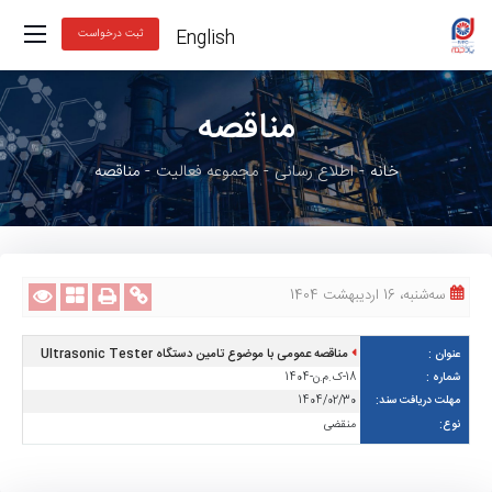
English
ثبت درخواست
مناقصه
خانه
اطلاع رسانی
مجموعه فعالیت
مناقصه
ﺳﻪشنبه، 16 اردیبهشت 1404
مناقصه عمومی با موضوع تامین دستگاه Ultrasonic Tester
18-ک.م.ن-1404