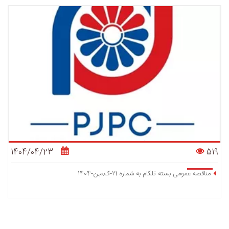
1404/04/23
519
مناقصه عمومی بسته تلکام به شماره 19-ک.م.ن-1404