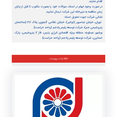
اطلاعات شخص پاسخگو
توضیحات
سعه پلیمر پادجم در نظر دارد، تامین یک دستگاه آلتراسونیک جهت
مور پایش وضعیت و عیب‌یابی تجهیزات را مطابق با اسناد مناقصه و از
گزاری مناقصه عمومی به شرکت حائز شرایط واگذار نماید؛ لذا
متقاضیان محترم می توانند از تاریخ1404/02/17 جهت دريافت اسناد
مناقصه به پايگاه اينترنتي اين شركت به نشاني www.pjpc.ir مراجعه و
نسبت به تكميل و تحويل اسناد تا پايان وقت اداري مورخ 1404/02/30