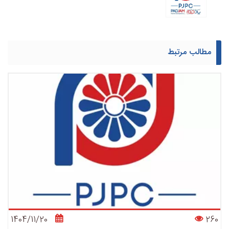
مطالب مرتبط
1404/11/20
260