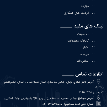
: :
مزایده
: :
فرصت های همکاری
لینک های مفید
: :
محصولات
: :
کاتالوگ محصولات
: :
اخبار
: :
درباره ما
: :
تماس باما
اطلاعات تماس
آدرس دفتر مرکزی:
تهران، خیابان ملاصدرا، خیابان شیراز شمالی، خیابان حکیم اعظم،
پلاک 5
کد پستی: 1999164451
آدرس مجتمع:
بوشهر، عسلویه ، منطقه ویژه پارس ، فاز2 پتروشیمی ، پارک استایرن
54878000-021
شماره تلفن (خط مستقیم):