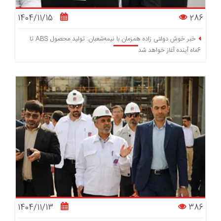
1404/11/15
286
خبر خوش دولتی زاده همزمان با نیمه‌شعبان: تولید محصول ABS تا
6ماه آینده آغاز خواهد شد
1404/11/13
386