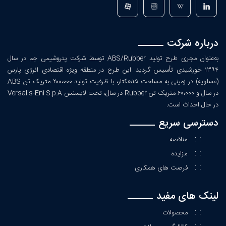
درباره شرکت
به‌عنوان مجری طرح تولید ABS/Rubber توسط شرکت پتروشیمی جم در سال
۱۳۹۴ خورشیدی تأسیس گردید. این طرح در منطقه ویژه اقتصادی انرژی پارس
(عسلویه) در زمینی به مساحت ۱۵هکتار، با ظرفیت تولید ۲۰۰،۰۰۰ متریک تن ABS
در سال و ۶۰،۰۰۰ متریک تن Rubber در سال، تحت لایسنس Versalis-Eni S.p.A
در حال احداث است.
دسترسی سریع
: :
مناقصه
: :
مزایده
: :
فرصت های همکاری
لینک های مفید
: :
محصولات