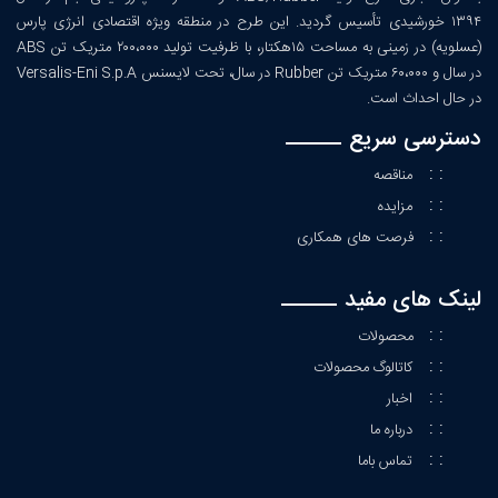
۱۳۹۴ خورشیدی تأسیس گردید. این طرح در منطقه ویژه اقتصادی انرژی پارس
(عسلویه) در زمینی به مساحت ۱۵هکتار، با ظرفیت تولید ۲۰۰،۰۰۰ متریک تن ABS
در سال و ۶۰،۰۰۰ متریک تن Rubber در سال، تحت لایسنس Versalis-Eni S.p.A
در حال احداث است.
دسترسی سریع
: :
مناقصه
: :
مزایده
: :
فرصت های همکاری
لینک های مفید
: :
محصولات
: :
کاتالوگ محصولات
: :
اخبار
: :
درباره ما
: :
تماس باما