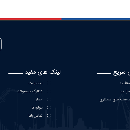
 سریع
لینک های مفید
: :
مناقصه
محصولات
: :
مزایده
کاتالوگ محصولات
: :
رصت های همکاری
اخبار
: :
درباره ما
: :
تماس باما