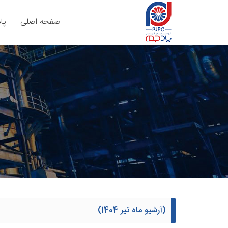
صفحه اصلی
پا
(آرشیو ماه تیر 1404)