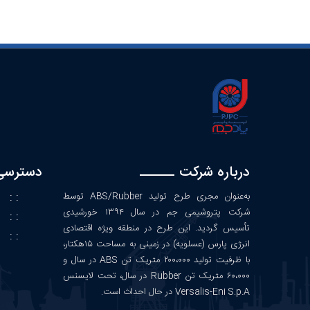
درباره شرکت
دسترسی
به‌عنوان مجری طرح تولید ABS/Rubber توسط
: :
شرکت پتروشیمی جم در سال ۱۳۹۴ خورشیدی
: :
تأسیس گردید. این طرح در منطقه ویژه اقتصادی
: :
ف
انرژی پارس (عسلویه) در زمینی به مساحت ۱۵هکتار،
با ظرفیت تولید ۲۰۰،۰۰۰ متریک تن ABS در سال و
۶۰،۰۰۰ متریک تن Rubber در سال، تحت لایسنس
Versalis-Eni S.p.A در حال احداث است.