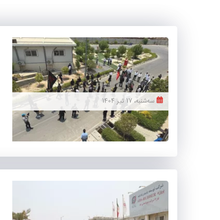
ﺳﻪشنبه، 17 تیر 1404