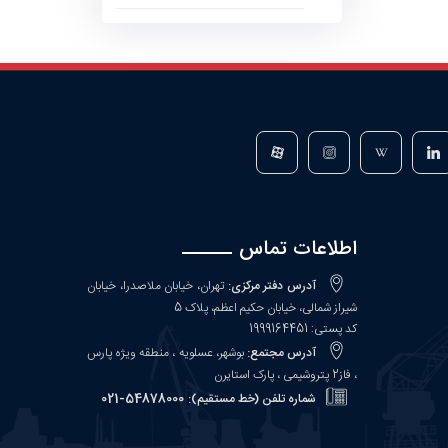
اطلاعات تماس
آدرس دفتر مرکزی:
تهران، خیابان ملاصدرا، خیابان
شیراز شمالی، خیابان حکیم اعظم، پلاک 5
کد پستی: 1999164451
آدرس مجتمع:
بوشهر، عسلویه ، منطقه ویژه پارس
، فاز2 پتروشیمی ، پارک استایرن
54878000-021
شماره تلفن (خط مستقیم):